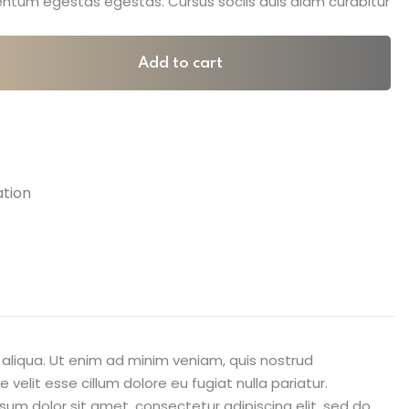
entum egestas egestas. Cursus sociis duis diam curabitur
Add to cart
ation
 aliqua. Ut enim ad minim veniam, quis nostrud
velit esse cillum dolore eu fugiat nulla pariatur.
sum dolor sit amet, consectetur adipiscing elit, sed do