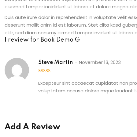
eiusmod tempor incididunt ut labore et dolore magna aliq
Duis aute irure dolor in reprehenderit in voluptate velit es
deserunt mollit anim id est laborum. Stet clita kasd gube
elitr, sed diam nonumy eirmod tempor invidunt ut labore d
1 review for
Book Demo G
November 13, 2023
Steve Martin
5
out of 5
Excepteur sint occaecat cupidatat non proid
voluptatem accusa dolore mque laudant tot
Add A Review