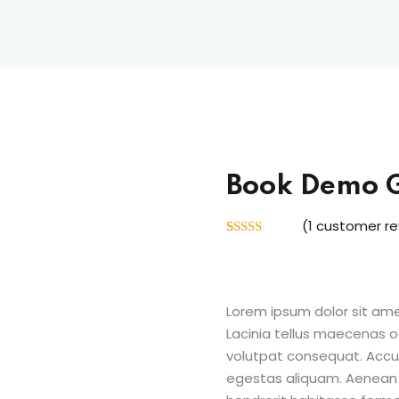
Book Demo 
(
1
customer re
Rated
1
5.00
out of 5
based on
customer
rating
Lorem ipsum dolor sit amet 
Lacinia tellus maecenas od
volutpat consequat. Acc
egestas aliquam. Aenean u