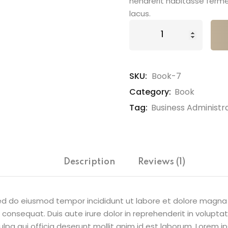
hendrerit habitasse ferm
lacus.
SKU:
Book-7
Category:
Book
Tag:
Business Administr
Description
Reviews (1)
 sed do eiusmod tempor incididunt ut labore et dolore magna
onsequat. Duis aute irure dolor in reprehenderit in voluptate 
lpa qui officia deserunt mollit anim id est laborum. Lorem ip