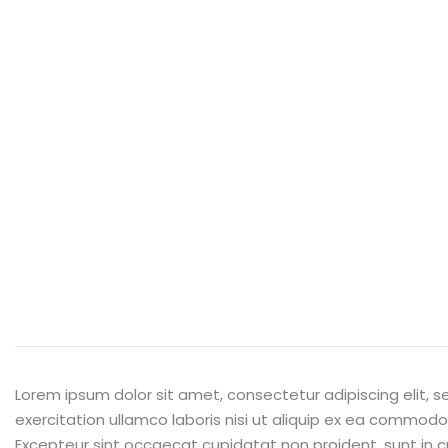
Lorem ipsum dolor sit amet, consectetur adipiscing elit,
exercitation ullamco laboris nisi ut aliquip ex ea commodo c
Excepteur sint occaecat cupidatat non proident, sunt in cu