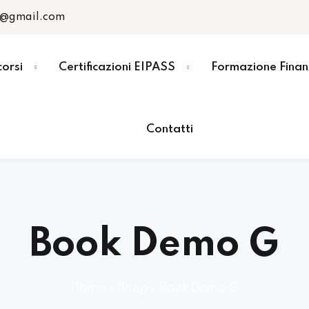
r@gmail.com
corsi
Certificazioni EIPASS
Formazione Finan
Contatti
Book Demo G
Home
»
Shop
»
Book Demo G