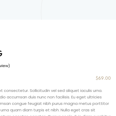
G
view)
$
69
.00
consectetur. Sollicitudin vel sed aliquet iaculis urna.
io accumsan duis nunc non facilisis. Eu eget ultricies
umsan congue feugiat nibh purus magna metus porttitor
rna quam diam turpis et nibh. Nulla eget cras sit