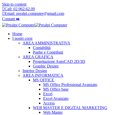
Skip to content
Call: 02.962.62.09
Email: prealpi.computer@gmail.com
Contatti ➡️
Home
I nostri corsi
AREA AMMINISTRATIVA
Contabilità
Paghe e Contributi
AREA GRAFICA
Progettazione AutoCAD 2D/3D
Graphic Design
Interior Design
AREA INFORMATICA
MS OFFICE
MS Office Professional Avanzato
MS Office base
Excel
Excel Avanzato
Access
WEB MASTER E DIGITAL MARKETING
Web Master