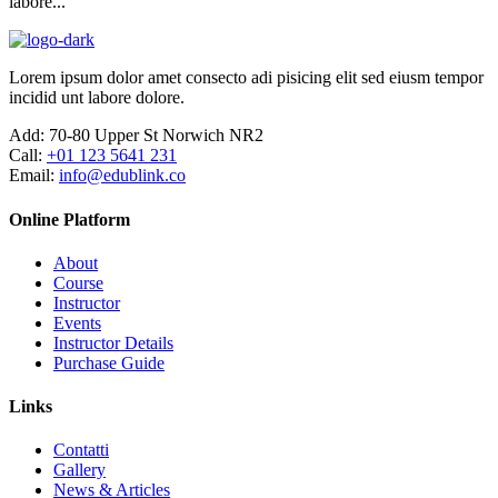
labore...
Lorem ipsum dolor amet consecto adi pisicing elit sed eiusm tempor
incidid unt labore dolore.
Add:
70-80 Upper St Norwich NR2
Call:
+01 123 5641 231
Email:
info@edublink.co
Online Platform
About
Course
Instructor
Events
Instructor Details
Purchase Guide
Links
Contatti
Gallery
News & Articles