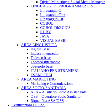
Digital Marketing e Social Media Manager
LINGUAGGI DI PROGRAMMAZIONE
Linguaggio C
Linguaggio C++
Linguaggio C#
COBOL
COBOL Db2 CICS
RUBY
JAVA
VISUAL BASIC
AREA LINGUISTICA
Inglese Base
Inglese Intermedio
Tedesco base
Tedesco Intermedio
Spagnolo base
ITALIANO PER STRANIERI
ESAMI CELI
AREA MARKETING
Marketing e Comunicazione
AREA SOCIO-SANITARIA
ASA – Ausiliario Socio Assistenziale
OSS – Operatore Socio Sanitario
Riqualifica ASA/OSS
Certificazioni EIPASS