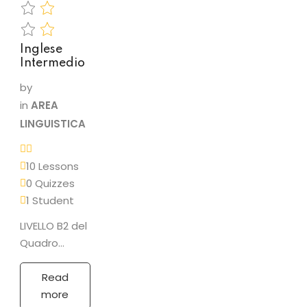
l’articolo
determinativo
e…
Inglese
Intermedio
by
in
AREA
LINGUISTICA
10 Lessons
0 Quizzes
1 Student
LIVELLO B2 del
Quadro
comune
europeo di
Read
riferimento
more