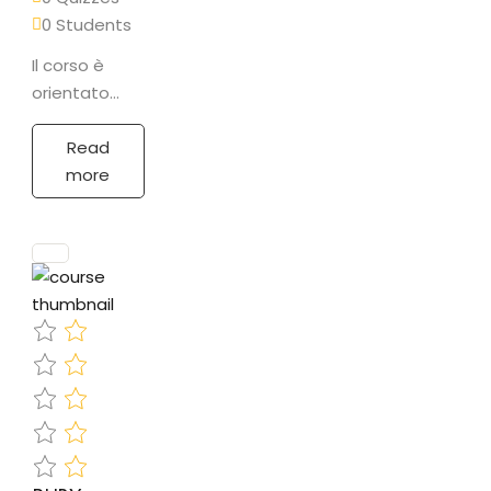
0 Students
Il corso è
orientato
all’apprendimento
della
Read
programmazione
more
JAVA sia a
livello
aziendale
che per
privati.
PROGRAMMA
• L’API JDBC
(Java…