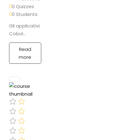
0 Quizzes
0 Students
Gli applicativi
Cobol
costituiscono
ancora la
Read
base di
more
molte realtà
assicurative
e bancarie.
PROGRAMMA
La prima fase
affronterà il
programma…