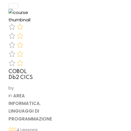
all’apprendimento
della
programmazione.•
Pur essendo
semplice,
Ruby…
COBOL
Db2 CICS
by
in
AREA
INFORMATICA
,
LINGUAGGI DI
PROGRAMMAZIONE
4 Lessons