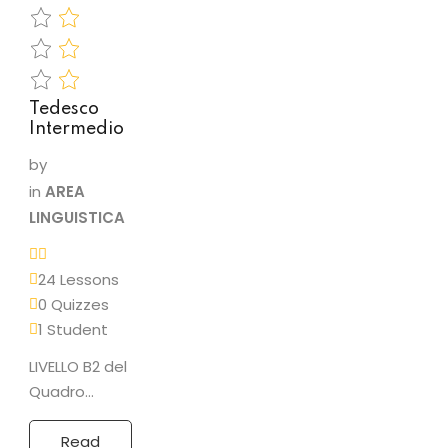
Pronomi
personali• la…
Tedesco
Intermedio
by
in
AREA
LINGUISTICA
24 Lessons
0 Quizzes
1 Student
LIVELLO B2 del
Quadro
comune
europeo di
Read