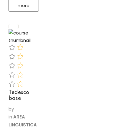
riferimento
more
(QCER)
PROGRAMMA
Grammatica:•
Complementi
introdotti da
preposizione•
verbi di
posizione:
legen, liegen,
…
Tedesco
base
by
in
AREA
LINGUISTICA