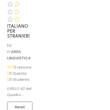
DI PROGRAMMAZIONE
ITALIANO
o C
PER
STRANIERI
o C++
by
o C#
in
AREA
LINGUISTICA
3 Lessons
2 CICS
0 Quizzes
0 Students
LIVELLO A2 del
Quadro
comune
SIC
europeo di
Read