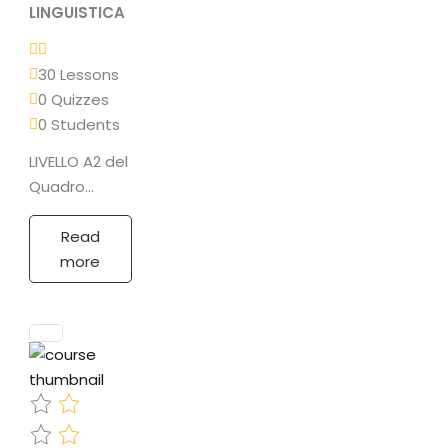
LINGUISTICA
30 Lessons
0 Quizzes
0 Students
LIVELLO A2 del
Quadro
comune
europeo di
Read
riferimento
more
(QCER)
PROGRAMMA
Grammatica•
L’alfabeto, la
pronuncia•
Sostantivi e
aggettivi•