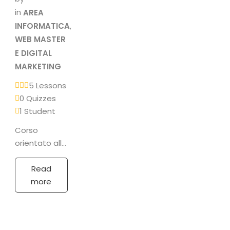
in
AREA
INFORMATICA
,
WEB MASTER
E DIGITAL
MARKETING
5 Lessons
0 Quizzes
1 Student
Corso
orientato alla
realizzazione
di siti web
Read
professionali
more
tramite
tecnologie di
web