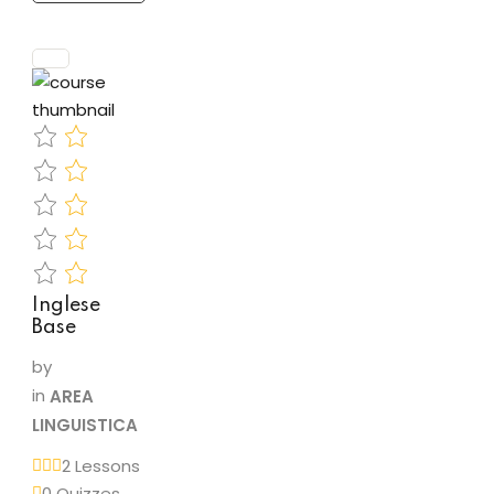
(QCER)
PROGRAMMA
Grammar
Section•
Question
tags•
Present
Perfect
Continuous•
Past Perfect•
Time…
Inglese
Base
by
in
AREA
LINGUISTICA
2 Lessons
0 Quizzes