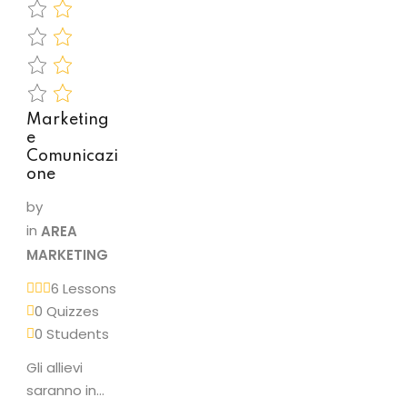
e/o
recuperare il
benessere
psico-fisico
della
Marketing
persona…
e
Comunicazi
one
by
in
AREA
MARKETING
6 Lessons
0 Quizzes
0 Students
Gli allievi
saranno in