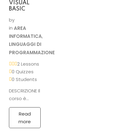
VISUAL
BASIC
by
in
AREA
INFORMATICA
,
LINGUAGGI DI
PROGRAMMAZIONE
2 Lessons
0 Quizzes
0 Students
DESCRIZIONE Il
corso è
rivolto ad
utenti che
Read
hanno già
more
dimestichezza
con il mondo