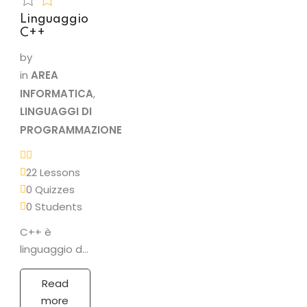
Linguaggio
C++
by
in
AREA
INFORMATICA
,
LINGUAGGI DI
PROGRAMMAZIONE
22 Lessons
0 Quizzes
0 Students
C++ è
linguaggio di
programmazione
polivalente
Read
orientato agli
more