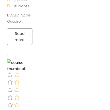
0 Students
LIVELLO A2 del
Quadro
comune
europeo di
Read
riferimento
more
(QCER)
PROGRAMMA
Livello A1 : i
pronomi
personali,
elemento
fondamentale
in una…