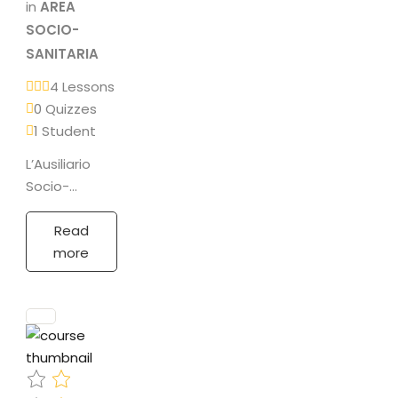
in
AREA
SOCIO-
SANITARIA
4 Lessons
0 Quizzes
1 Student
L’Ausiliario
Socio-
Assistenziale
(A.S.A.) è un
Read
operatore
more
socio-
assistenziale
che svolge
attività
indirizzate a
mantenere