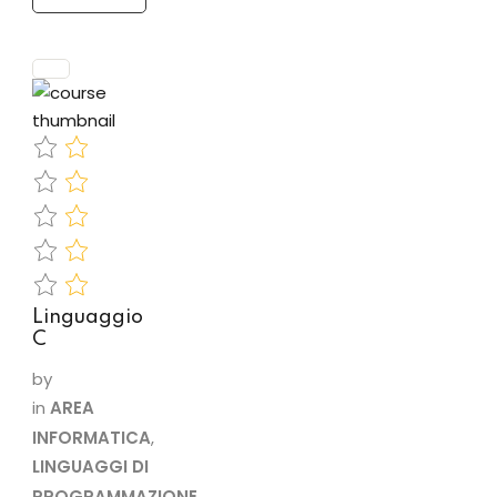
oggetti per
la
realizzazione
di
applicazioni.
PROGRAMMA
•
Introduzione
alla
programmazione
orientata…
Linguaggio
C
by
in
AREA
INFORMATICA
,
LINGUAGGI DI
PROGRAMMAZIONE