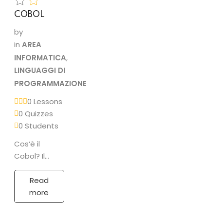
COBOL
by
in
AREA
INFORMATICA
,
LINGUAGGI DI
PROGRAMMAZIONE
0 Lessons
0 Quizzes
0 Students
Cos’è il
Cobol? Il
Cobol è un
linguaggio di
Read
programmazione
more
gestionale. E’
usato