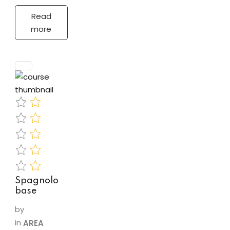
grado di
svolgere la
Read
mansione di
more
addetti
marketing e
comunicazione,
impareranno
a ragionare
sulle politiche
di…
Spagnolo
base
by
in
AREA