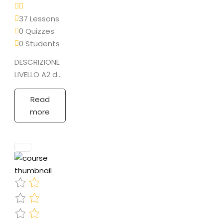
37 Lessons
0 Quizzes
0 Students
DESCRIZIONE
LIVELLO A2 del
Quadro
comune
Read
europeo di
more
riferimento
(QCER)
PROGRAMMA
Grammatica•
Alfabeto
tedesco
(dittonghi e
Umlaut)•