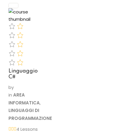
soprattutto
su sistemi
informatici di
medio-
grandi
dimensioni…
Linguaggio
C#
by
in
AREA
INFORMATICA
,
LINGUAGGI DI
PROGRAMMAZIONE
4 Lessons