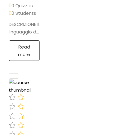
0 Quizzes
0 Students
DESCRIZIONE Il
linguaggio di
programmazione
nativo della
Read
piattaforma
more
Microsoft.net
è il C# (c
sharp)
creato
appositamente
per fornire
.net di…