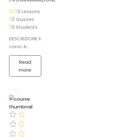
0 Lessons
0 Quizzes
0 Students
DESCRIZIONE Il
corso è
rivolto ad
utenti che
Read
hanno già
more
una
dimestichezza
con il mondo
informatico e
che in ogni…