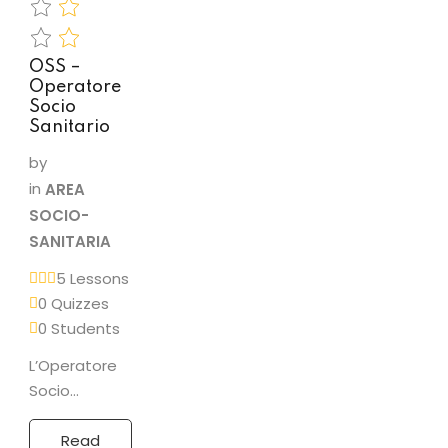
ARD
OSS –
Operatore
ablet
Socio
Sanitario
ale ATA
by
anziata
in
AREA
SOCIO-
GOL
SANITARIA
5 Lessons
0 Quizzes
0 Students
L’Operatore
Socio
Sanitario è un
operatore di
Read