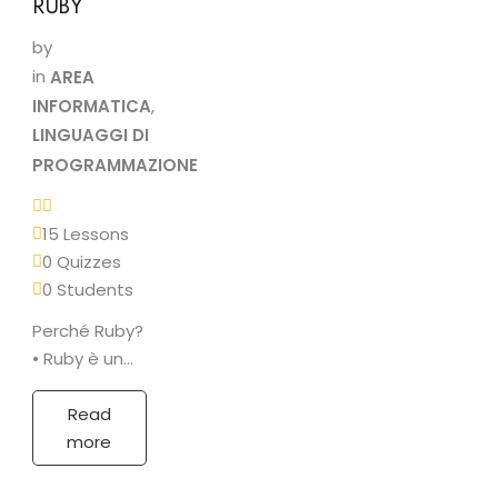
RUBY
by
in
AREA
INFORMATICA
,
LINGUAGGI DI
PROGRAMMAZIONE
15 Lessons
0 Quizzes
0 Students
Perché Ruby?
• Ruby è un
linguaggio di
programmazione
Read
semplice,
more
pertanto ben
si presta