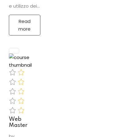
e utilizzo dei
principali
strumenti e
Read
tecniche di
more
Digital
Marketing
PROGRAMMA
•
Introduzione
al Digital
Marketing• I
motori di…
Web
Master
by