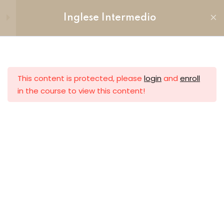
Inglese Intermedio
PROGRAMMA
10
This content is protected, please
login
and
enroll
Question tags
in the course to view this content!
Present Perfect Continuous
IPASS
Indirizzo:
Via Vincenzo Monti, 18
Past Perfect
anziata
21047 – Saronno (VA)
Time clauses
Telefono:
02 962 62 09
Conditional sentences
Email:
prealpi.computer@gmail.com
Phrasal verbs
MENU