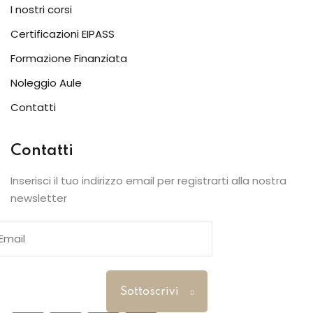
I nostri corsi
TICA
Certificazioni EIPASS
e
Formazione Finanziata
ermedio
Noleggio Aule
se
Contatti
termedio
Contatti
ase
Inserisci il tuo indirizzo email per registrarti alla nostra
R STRANIERI
newsletter
ING
e Comunicazione
Sottoscrivi