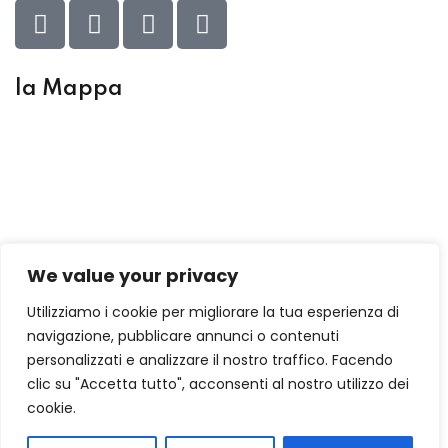
ANITARIA
ario Socio
e
la Mappa
tore Socio Sanitario
 ASA/OSS
IPASS
NI INFORMATICHE
We value your privacy
Utilizziamo i cookie per migliorare la tua esperienza di
 3D
navigazione, pubblicare annunci o contenuti
personalizzati e analizzare il nostro traffico. Facendo
LI USER
clic su "Accetta tutto", acconsenti al nostro utilizzo dei
 Media Manager
cookie.