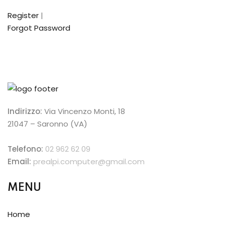
Register
|
Forgot Password
DI PROGRAMMAZIONE
o C
o C++
o C#
Indirizzo:
Via Vincenzo Monti, 18
21047 – Saronno (VA)
2 CICS
Telefono:
02 962 62 09
Email:
prealpi.computer@gmail.com
MENU
SIC
Home